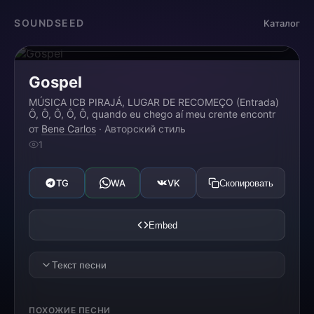
Загрузка...
SOUNDSEED
Каталог
0:00
0:00
Gospel
MÚSICA ICB PIRAJÁ, LUGAR DE RECOMEÇO (Entrada)
Ô, Ô, Ô, Ô, Ô, quando eu chego aí meu crente encontr
от
Bene Carlos
· Авторский стиль
1
TG
WA
VK
Скопировать
Embed
Текст песни
ПОХОЖИЕ ПЕСНИ