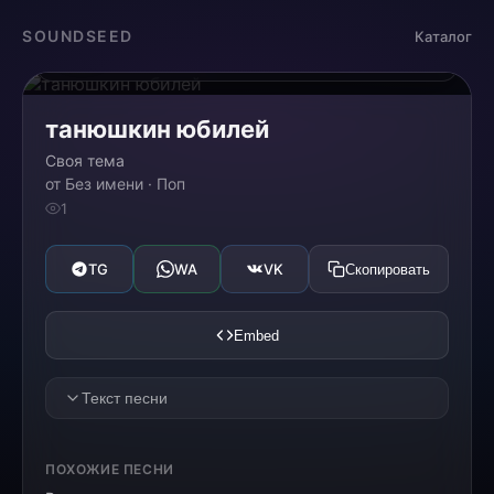
Загрузка...
SOUNDSEED
Каталог
0:00
0:00
танюшкин юбилей
Своя тема
от Без имени · Поп
1
TG
WA
VK
Скопировать
Embed
Текст песни
1 куплет:
ПОХОЖИЕ ПЕСНИ
у тебя сегодня юбилей