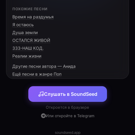
[HOOK]
ПОХОЖИЕ ПЕСНИ
Время на раздумья
Ритм тяжёлого диска,
Я остаюсь
Где победа так близко.
Душа земли
Ставрополь верит в силу,
ОСТАЛСЯ ЖИВОЙ
333-НАШ КОД.
Реалии жизни
Другие песни автора — Анида
[VERSE 1]
Ещё песни в жанре Поп
В залах, где пахнет магнезией, сталью,
Слушать в SoundSeed
Ты закаляешь характер деталью.
Ветер гуляет по улицам южным,
Откроется в браузере
Лишних советов сегодня не нужно.
Или откройте в Telegram
Гриф на плечах, словно небо упало,
В сердце твоём жара больше, чем мало.
soundseed.app