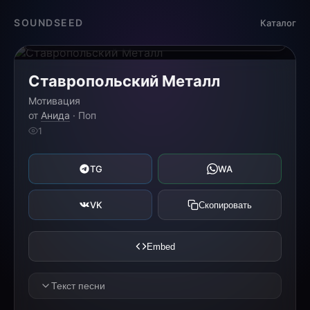
Загрузка...
SOUNDSEED
Каталог
0:00
0:00
Ставропольский Металл
Мотивация
от
Анида
· Поп
1
TG
WA
VK
Скопировать
Embed
Текст песни