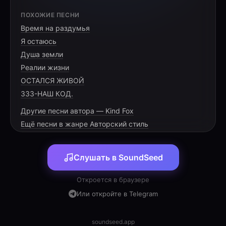
[VERSE 1]
ПОХОЖИЕ ПЕСНИ
Время на раздумья
Мир застыл в движеньи тел,
Я остаюсь
Только это — не предел.
Душа земли
Что ты видишь за чертой,
Реалии жизни
ОСТАЛСЯ ЖИВОЙ
333-НАШ КОД.
Другие песни автора — Kind Fox
[PRE-CHORUS]
Ещё песни в жанре Авторский стиль
Тайны скрыты в глубине,
Слушать в SoundSeed
В предрассветной тишине.
Твой предел — лишь только сон,
Откроется в браузере
Или откройте в Telegram
soundseed.app