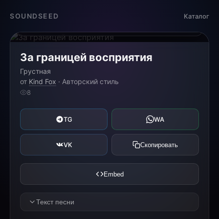
Загрузка...
SOUNDSEED
Каталог
0:00
0:00
За границей восприятия
Грустная
от
Kind Fox
· Авторский стиль
8
TG
WA
VK
Скопировать
Embed
Текст песни