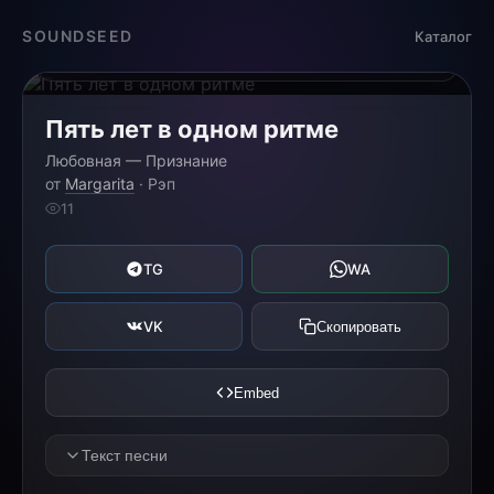
Загрузка...
SOUNDSEED
Каталог
0:00
0:00
Пять лет в одном ритме
Любовная — Признание
от
Margarita
· Рэп
11
TG
WA
VK
Скопировать
Embed
Текст песни