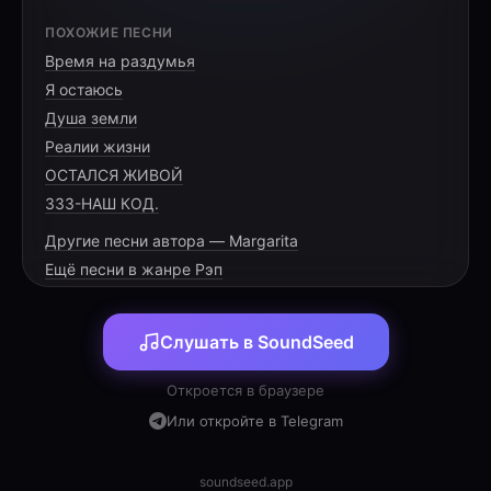
[HOOK]
ПОХОЖИЕ ПЕСНИ
Время на раздумья
Пять лет в одном ритме, дыхание в такт.
Я остаюсь
Наш крепкий союз — это признанный факт.
Душа земли
Четверо детей — наше общее «мы»,
Реалии жизни
ОСТАЛСЯ ЖИВОЙ
333-НАШ КОД.
Другие песни автора — Margarita
[VERSE 1]
Ещё песни в жанре Рэп
Пять лет пролетели, как быстрый фристайл,
Слушать в SoundSeed
С тобой удалось мне найти свой причал.
Бывало несладко, бывало на дне,
Откроется в браузере
Но ты — как опора в любой глубине.
Или откройте в Telegram
Мы строили стены, рубили мосты,
Где не было правды — там только мечты.
soundseed.app