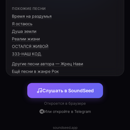
[VERSE 1]
ПОХОЖИЕ ПЕСНИ
Время на раздумья
Сталь вошла в кору холодным утром,
Я остаюсь
Капли тянутся прозрачным перламутром.
Душа земли
В жилах леса пробудилась сила,
Реалии жизни
ОСТАЛСЯ ЖИВОЙ
333-НАШ КОД.
Другие песни автора — Жрец Нави
[PRE-CHORUS]
Ещё песни в жанре Рок
Бочки в жарком мареве стоят,
Слушать в SoundSeed
Тайный дух берёт над ними власть.
Пузырьки безумия шумят,
Откроется в браузере
Или откройте в Telegram
soundseed.app