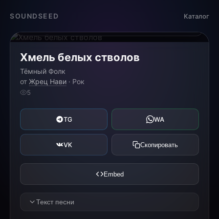
Загрузка...
SOUNDSEED
Каталог
0:00
0:00
Хмель белых стволов
Тёмный Фолк
от
Жрец Нави
· Рок
5
TG
WA
VK
Скопировать
Embed
Текст песни