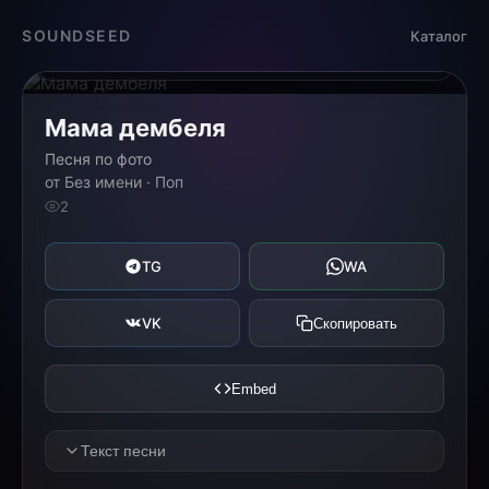
Загрузка...
SOUNDSEED
Каталог
0:00
0:00
Мама дембеля
Песня по фото
от Без имени · Поп
2
TG
WA
VK
Скопировать
Embed
Текст песни