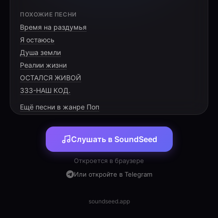
[VERSE 1]
ПОХОЖИЕ ПЕСНИ
Время на раздумья
В зале прилёта огни и шум,
Я остаюсь
Сердце стучит под привычный гул.
Душа земли
Никита в форме, ты снова домой,
Реалии жизни
ОСТАЛСЯ ЖИВОЙ
333-НАШ КОД.
Ещё песни в жанре Поп
[PRE-CHORUS]
Слушать в SoundSeed
Людмила и Максим считали дни,
В окне зажигали свой огонёк.
Откроется в браузере
Сбылись мечты, и вы не одни,
Или откройте в Telegram
soundseed.app