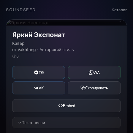
Загрузка...
SOUNDSEED
Каталог
0:00
0:00
Яркий Экспонат
Кавер
от
Vakhtang
· Авторский стиль
6
TG
WA
VK
Скопировать
Embed
Текст песни