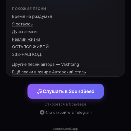
[КУПЛЕТ 1]
ПОХОЖИЕ ПЕСНИ
Время на раздумья
Он варит – я же идеал,
Я остаюсь
Пока он маску надевал.
Душа земли
Он режет – я же просто вау,
Реалии жизни
ОСТАЛСЯ ЖИВОЙ
333-НАШ КОД.
Другие песни автора — Vakhtang
[ПРЕ-ПРИПЕВ]
Ещё песни в жанре Авторский стиль
Он чистит – я же высший балл,
Слушать в SoundSeed
Он в сообщении прислал:
Что я – сплошной оригинал,
Откроется в браузере
Или откройте в Telegram
soundseed.app