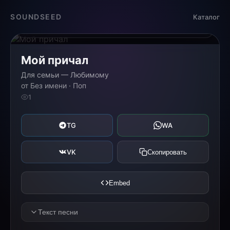
Загрузка...
SOUNDSEED
Каталог
0:00
0:00
Мой причал
Для семьи — Любимому
от Без имени · Поп
1
TG
WA
VK
Скопировать
Embed
Текст песни