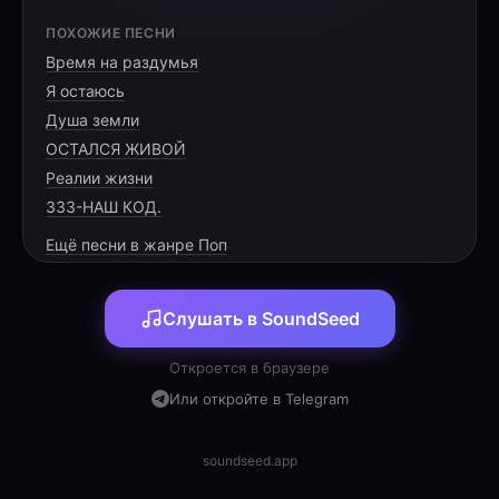
[VERSE 1]
ПОХОЖИЕ ПЕСНИ
Время на раздумья
Опять ворчу по пустякам,
Я остаюсь
Дела, заботы, суета.
Душа земли
Внимания не дам словам,
ОСТАЛСЯ ЖИВОЙ
Реалии жизни
333-НАШ КОД.
Ещё песни в жанре Поп
[PRE-CHORUS]
Слушать в SoundSeed
Но ты сквозь шум умеешь ждать,
И за руку меня берёшь.
Откроется в браузере
Хочу тебе сейчас сказать:
Или откройте в Telegram
soundseed.app