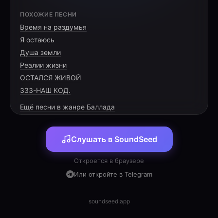
В солнечной Бурятии, где небо синеет,
ПОХОЖИЕ ПЕСНИ
Где дом наш — деревня Эрхирик, —
Время на раздумья
Мы живём, как в сказке, в любви и заботе,
Я остаюсь
Дарим сыновьям Максиму и Кириллу наш
Душа земли
Реалии жизни
ОСТАЛСЯ ЖИВОЙ
333-НАШ КОД.
Папа наш светлый — людям помощник,
Ещё песни в жанре Баллада
Мама — целитель, в её руках жизнь.
Питомцы нас радуют, дарят отраду:
Малыш, Джуля, Даша, Белла, Звёздочка,
Слушать в SoundSeed
Откроется в браузере
Или откройте в Telegram
Рада, Мила, Тося, Марсик — коты,
soundseed.app
Добрые, смелые, верные сердцу.
В огороде нашем цветут все цветы,