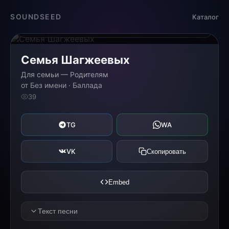
Загрузка...
SOUNDSEED
Каталог
0:00
0:00
Семья Шагжеевых
Для семьи — Родителям
от Без имени · Баллада
39
TG
WA
VK
Скопировать
Embed
Текст песни