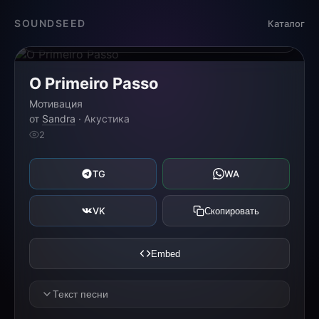
Загрузка...
SOUNDSEED
Каталог
0:00
0:00
O Primeiro Passo
Мотивация
от
Sandra
· Акустика
2
TG
WA
VK
Скопировать
Embed
Текст песни