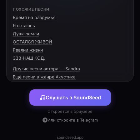
Ha exato 23 anos meu menino nasceu. Lucas?
ПОХОЖИЕ ПЕСНИ
Desde a primeira vez que a tia olhou pra você
Время на раздумья
foi um amor que defino como incondicional.
Я остаюсь
Não precisei gerar para amar. Você é meu
Душа земли
presente de Deus. Tantas lutas, tantos
ОСТАЛСЯ ЖИВОЙ
acertos, tantos erros mas graças a Deus você
Реалии жизни
está no caminho certo. Sinto muito orgulho de
333-НАШ КОД.
você. Conte sempre comigo. Te Amo muito
Другие песни автора — Sandra
Ещё песни в жанре Акустика
Слушать в SoundSeed
Откроется в браузере
Или откройте в Telegram
soundseed.app