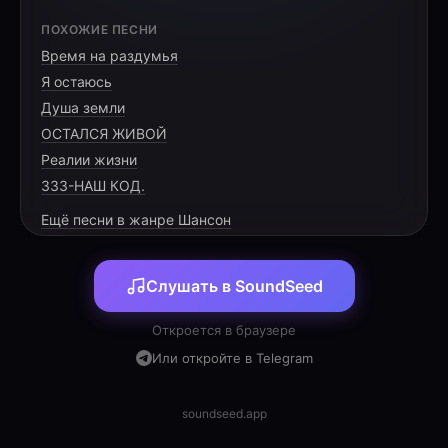
[VERSE 1]
ПОХОЖИЕ ПЕСНИ
Время на раздумья
В огороде опять ты, родная, с утра,
Я остаюсь
Ноги ноют к закату, отдохнуть бы пора.
Душа земли
А картошка стеной, выше маминых плеч,
ОСТАЛСЯ ЖИВОЙ
Реалии жизни
333-НАШ КОД.
Ещё песни в жанре Шансон
[CHORUS]
Слушать в SoundSeed
Мы скучаем, родная, и к сердцу прижмём,
Всю заботу и радость тебе принесём.
Откроется в браузере
Сергей и Маруся, Матвей, Лизавета,
Или откройте в Telegram
Желают тебе только доброго света.
Мы скучаем, родная, и к сердцу прижмём,
soundseed.app
Всю заботу и радость тебе принесём.