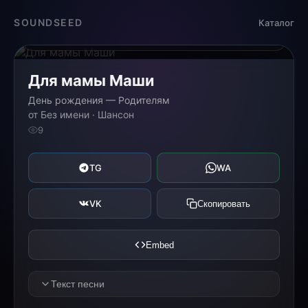
Загрузка...
SOUNDSEED
Каталог
0:00
0:00
Для мамы Маши
День рождения — Родителям
от Без имени · Шансон
9
TG
WA
VK
Скопировать
Embed
Текст песни