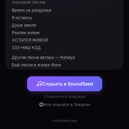
ПОХОЖИЕ ПЕСНИ
Время на раздумья
Настя, Настя, сияй ярче всех
Я остаюсь
Душа земли
Реалии жизни
ОСТАЛСЯ ЖИВОЙ
[VERSE 1]
333-НАШ КОД.
Другие песни автора — Natalya
У бабушки в доме, грядки и зной
Ещё песни в жанре Фонк
Сажали картошку вместе с тобой. Ели сало с
луком, рвали траву
Слушать в SoundSeed
Откроется в браузере
Или откройте в Telegram
[CHORUS]
soundseed.app
Голубые глаза, свет в душе живёт