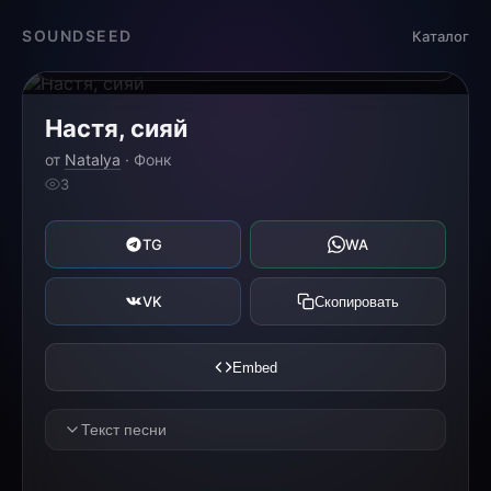
Загрузка...
SOUNDSEED
Каталог
0:00
0:00
Настя, сияй
от
Natalya
· Фонк
3
TG
WA
VK
Скопировать
Embed
Текст песни
[HOOK]