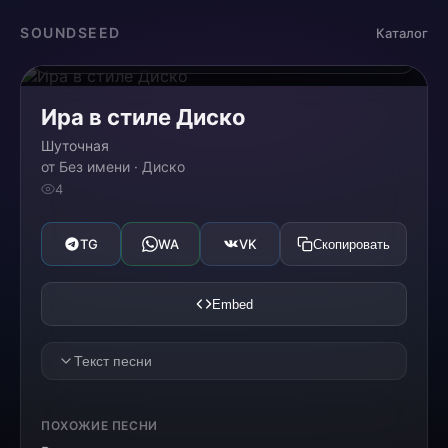
Загрузка...
SOUNDSEED
Каталог
0:00
0:00
Ира в стиле Диско
Шуточная
от Без имени · Диско
4
TG
WA
VK
Скопировать
Embed
Текст песни
[VERSE 1]
ПОХОЖИЕ ПЕСНИ