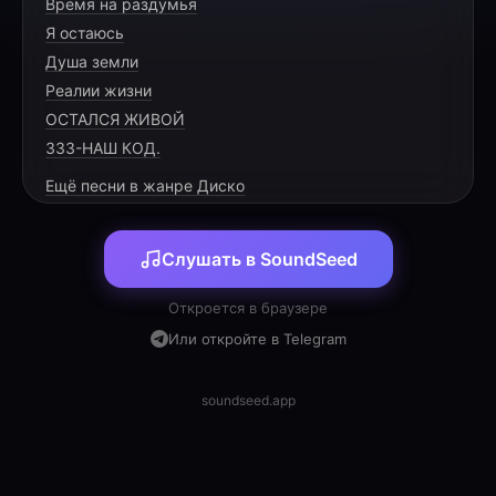
Время на раздумья
Ира, брось свои дела,
Я остаюсь
Суд и иски — всё зола.
Душа земли
День рождения пришёл,
Реалии жизни
ОСТАЛСЯ ЖИВОЙ
333-НАШ КОД.
Ещё песни в жанре Диско
[PRE-CHORUS]
Слушать в SoundSeed
В кружках пенится успех,
Пиво охладит нас всех.
Откроется в браузере
Скоро отпуск, пляж и зной,
Или откройте в Telegram
soundseed.app
[CHORUS]