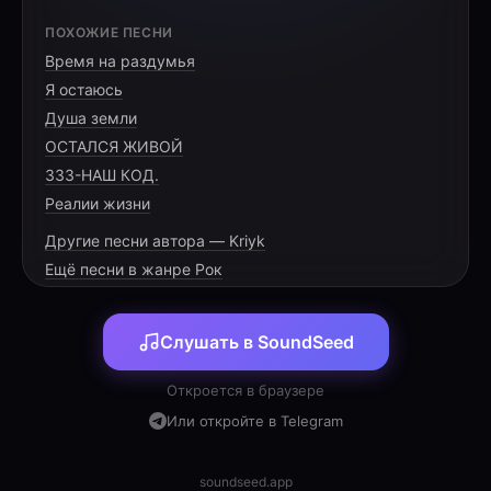
[VERSE 1]
ПОХОЖИЕ ПЕСНИ
Время на раздумья
Кнопка «В бой», и свет горит в окне,
Я остаюсь
Ранг — лишь цифра, просто верь мне.
Душа земли
Бронза — это только лишь начало,
ОСТАЛСЯ ЖИВОЙ
333-НАШ КОД.
Реалии жизни
Другие песни автора — Kriyk
[PRE-CHORUS]
Ещё песни в жанре Рок
Страх ошибки тянет вниз порой,
Слушать в SoundSeed
Но победа ждёт за той чертой.
Вместе мы заходим в этот бой,
Откроется в браузере
Или откройте в Telegram
soundseed.app