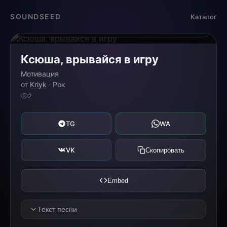
Загрузка...
SOUNDSEED
Каталог
0:00
0:00
Ксюша, врывайся в игру
Мотивация
от
Kriyk
· Рок
2
TG
WA
VK
Скопировать
Embed
Текст песни