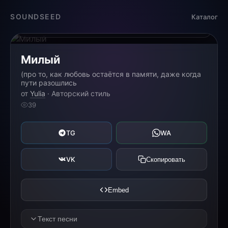
Загрузка...
SOUNDSEED
Каталог
0:00
0:00
Милый
(про то, как любовь остаётся в памяти, даже когда
пути разошлись
от
Yulia
· Авторский стиль
39
TG
WA
VK
Скопировать
Embed
Текст песни