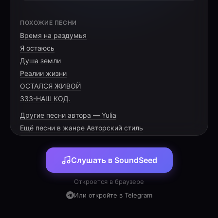
[КУПЛЕТ 1, ОНА]
ПОХОЖИЕ ПЕСНИ
Время на раздумья
Февраль укрыл город снежной тишиной,
Я остаюсь
А я всё помню — тот взгляд, тот голос
Душа земли
родной.
Реалии жизни
Мы сгорали в каждом слове, в каждом вдохе
ОСТАЛСЯ ЖИВОЙ
тогда,
333-НАШ КОД.
Это была не просто страсть — это была
Другие песни автора — Yulia
судьба.
Ещё песни в жанре Авторский стиль
Но я ушла, потому что знала: нельзя,
Твой дом — не мой, и чужая боль мне была
Слушать в SoundSeed
Откроется в браузере
Или откройте в Telegram
[ПРИПЕВ, ОНИ ВДВОЁМ]