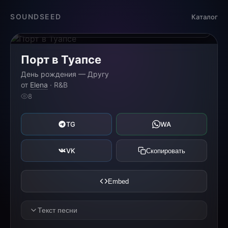
Загрузка...
SOUNDSEED
Каталог
0:00
0:00
Порт в Туапсе
День рождения — Другу
от
Elena
· R&B
8
TG
WA
VK
Скопировать
Embed
Текст песни