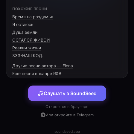
[VERSE 1]
ПОХОЖИЕ ПЕСНИ
Время на раздумья
Вместо поля — морской причал,
Я остаюсь
Там в Туапсе — твоё начало.
Душа земли
Там краны танцуют под шум волны,
ОСТАЛСЯ ЖИВОЙ
Реалии жизни
333-НАШ КОД.
Другие песни автора — Elena
[PRE-CHORUS]
Ещё песни в жанре R&B
Юмор, знания, лёгкость души,
Слушать в SoundSeed
Дни с тобою всегда хороши.
Анатолий Викторович, сейчас,
Откроется в браузере
Или откройте в Telegram
soundseed.app