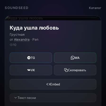
Загрузка...
SOUNDSEED
Каталог
0:00
0:00
Куда ушла любовь
Грустная
от
Alexandra
· Рэп
10
TG
WA
VK
Скопировать
Embed
Текст песни