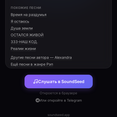
Хук]
ПОХОЖИЕ ПЕСНИ
Дождь по лицу, или это всё слёзы?
Время на раздумья
Звери внутри разрывают серьёзно.
Я остаюсь
Шаг в темноту, где не видно финала,
Душа земли
ОСТАЛСЯ ЖИВОЙ
333-НАШ КОД.
Реалии жизни
[VERSE 1]
Другие песни автора — Alexandra
Ещё песни в жанре Рэп
Иду сквозь потоки, одежда промокла,
В груди тишина, разбиты все стёкла.
Слушать в SoundSeed
Дикие звери вонзают здесь когти,
Вместо воды — только горечь и дёготь.
Откроется в браузере
Кровь или дождь — уже не разобрать,
Или откройте в Telegram
Сложно дышать и нечего ждать.
Каждый мой вдох — как холодное лезвие,
soundseed.app