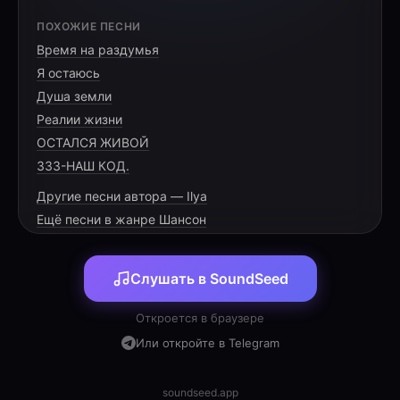
[VERSE 1]
ПОХОЖИЕ ПЕСНИ
Время на раздумья
На заправках пусто, только злые лица,
Я остаюсь
Очередь за литром тянется полдня.
Душа земли
Ценник на табло яростно искрится,
Реалии жизни
ОСТАЛСЯ ЖИВОЙ
333-НАШ КОД.
Другие песни автора — Ilya
[CHORUS]
Ещё песни в жанре Шансон
А Маринке нашей наплевать на кризис,
Слушать в SoundSeed
В пробках не застрянет, в бак не заглянёт.
У неё в чулане есть особый «бизнес» —
Откроется в браузере
На метле волшебной совершит полёт!
Или откройте в Telegram
А Маринке нашей наплевать на кризис,
В пробках не застрянет, в бак не заглянёт.
soundseed.app