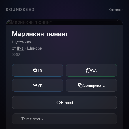
Загрузка...
SOUNDSEED
Каталог
0:00
0:00
Маринкин тюнинг
Шуточная
от
Ilya
· Шансон
53
TG
WA
VK
Скопировать
Embed
Текст песни