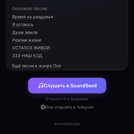
[VERSE 1]
ПОХОЖИЕ ПЕСНИ
Время на раздумья
Шёл шестнадцатый год, новый класс
Я остаюсь
Коля в двери вошёл в первый раз
Душа земли
Раздражал он тебя, но смотрел
Реалии жизни
ОСТАЛСЯ ЖИВОЙ
333-НАШ КОД.
Ещё песни в жанре Поп
[PRE-CHORUS]
Слушать в SoundSeed
У автобуса ждал по утрам
Помогал он твоим шагам
Откроется в браузере
Переобувку он в школу носил
Или откройте в Telegram
soundseed.app