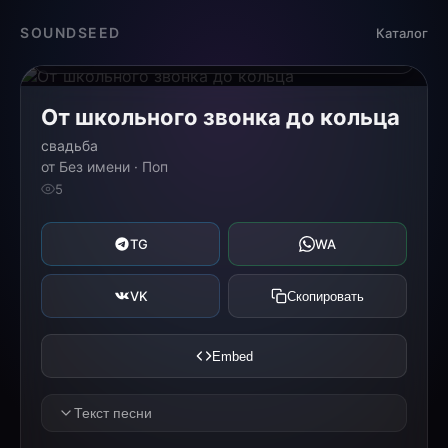
Загрузка...
SOUNDSEED
Каталог
0:00
0:00
От школьного звонка до кольца
свадьба
от Без имени · Поп
5
TG
WA
VK
Скопировать
Embed
Текст песни