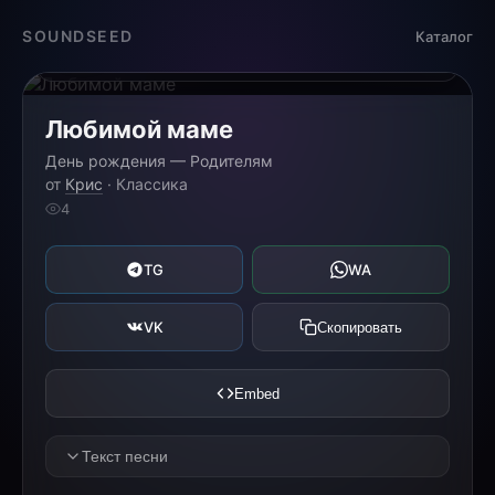
Загрузка...
SOUNDSEED
Каталог
0:00
0:00
Любимой маме
День рождения — Родителям
от
Крис
· Классика
4
TG
WA
VK
Скопировать
Embed
Текст песни