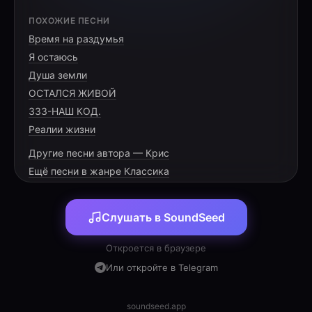
[VERSE 1]
ПОХОЖИЕ ПЕСНИ
Время на раздумья
Твой дом всегда наполнен добрым светом,
Я остаюсь
Здесь каждый уголок теплом согрет.
Душа земли
Спасибо за заботу и советы,
ОСТАЛСЯ ЖИВОЙ
333-НАШ КОД.
Реалии жизни
Другие песни автора — Крис
[PRE-CHORUS]
Ещё песни в жанре Классика
Мы собрались сегодня всей семьёю,
Слушать в SoundSeed
Дочь, зять и внучка — рядышком с тобой.
Пусть сердце полнится живой весною,
Откроется в браузере
Или откройте в Telegram
soundseed.app