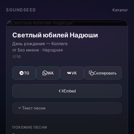
Загрузка...
SOUNDSEED
Каталог
0:00
0:00
Светлый юбилей Надюши
День рождения — Коллеге
от Без имени · Народная
16
TG
WA
VK
Скопировать
Embed
Текст песни
[VERSE 1]
ПОХОЖИЕ ПЕСНИ