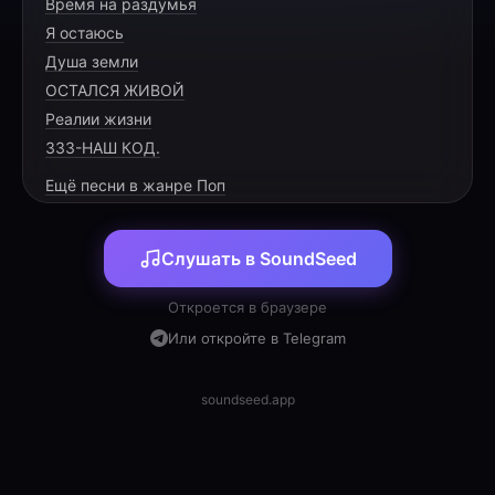
Время на раздумья
В доме ты — истинно царь,
Я остаюсь
Каждый день как подарок берёшь.
Душа земли
В бассейне бьёшь рекорды, как встарь,
ОСТАЛСЯ ЖИВОЙ
Реалии жизни
333-НАШ КОД.
Ещё песни в жанре Поп
[PRE-CHORUS]
Слушать в SoundSeed
Пусть мечты станут явью скорей:
Квартира, машина и взлёт.
Откроется в браузере
Среди тысяч открытых дверей
Или откройте в Telegram
soundseed.app
[CHORUS]