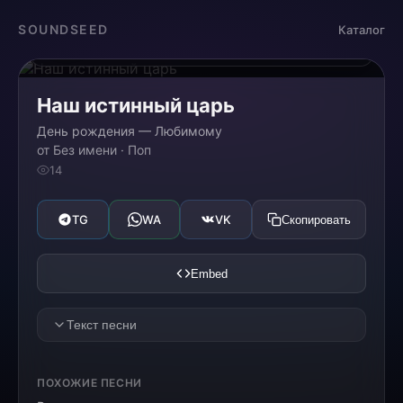
Загрузка...
SOUNDSEED
Каталог
0:00
0:00
Наш истинный царь
День рождения — Любимому
от Без имени · Поп
14
TG
WA
VK
Скопировать
Embed
Текст песни
[VERSE 1]
ПОХОЖИЕ ПЕСНИ