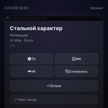
Загрузка...
SOUNDSEED
Каталог
0:00
0:00
Стальной характер
Мотивация
от
Irina
· Джаз
5
TG
WA
VK
Скопировать
Embed
Текст песни