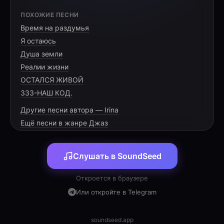
[VERSE 1]
ПОХОЖИЕ ПЕСНИ
Время на раздумья
Утро за сводками новостей,
Я остаюсь
В планах — тяжёлая сталь идей.
Душа земли
Всё, что обещано — будет в срок,
Реалии жизни
ОСТАЛСЯ ЖИВОЙ
333-НАШ КОД.
Другие песни автора — Irina
[PRE-CHORUS]
Ещё песни в жанре Джаз
Лень и безделье — пустой балласт,
Слушать в SoundSeed
Тот, кто работает, не отдаст
Честным трудом обретённый вес,
Откроется в браузере
Или откройте в Telegram
soundseed.app