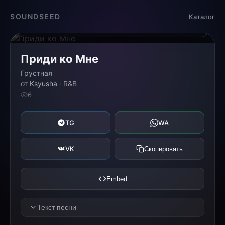
Загрузка...
SOUNDSEED
Каталог
0:00
0:00
Приди ко Мне
Грустная
от
Ksyusha
· R&B
6
TG
WA
VK
Скопировать
Embed
Текст песни