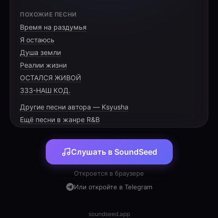
[VERSE 1]
ПОХОЖИЕ ПЕСНИ
Время на раздумья
Когда грехи придавили как груз,
Я остаюсь
И горек на сердце пройденный вкус.
Душа земли
Ты ищешь тень, уходишь во тьму,
Реалии жизни
ОСТАЛСЯ ЖИВОЙ
333-НАШ КОД.
Другие песни автора — Ksyusha
[PRE-CHORUS]
Ещё песни в жанре R&B
Не прячь лицо в глубокой обиде,
Слушать в SoundSeed
Я всё твоё сокрушенье видел.
Смой с души эту горькую пыль,
Откроется в браузере
Или откройте в Telegram
soundseed.app