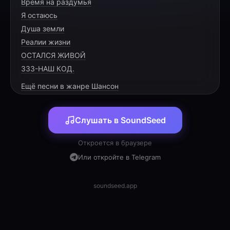
Время на раздумья
Сегодня праздник дома, Денис, твой день
Я остаюсь
настал,
Душа земли
Ты самый-самый лучший, усталость мир
Реалии жизни
прогнал.
ОСТАЛСЯ ЖИВОЙ
Мы вместе поздравляем, обнимем
333-НАШ КОД.
поскорей,
Ещё песни в жанре Шансон
Пусть жизнь идёт красиво в кругу твоих
Слушать в SoundSeed
Откроется в браузере
[CHORUS]
Или откройте в Telegram
За твой успех сегодня мы выпьем по чуть-
soundseed.app
чуть,
Прохладное пивко, и к рыбке близкий путь.
Пусть сбудутся желанья, во всём тебе везёт,