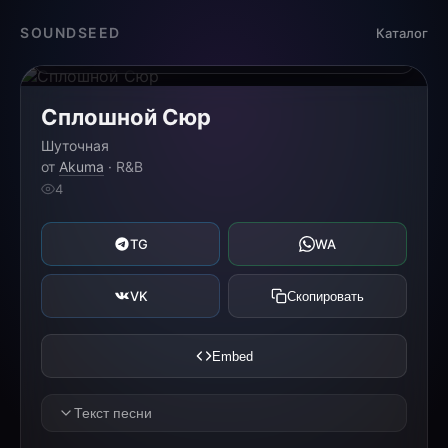
Загрузка...
SOUNDSEED
Каталог
0:00
0:00
Сплошной Сюр
Шуточная
от
Akuma
· R&B
4
TG
WA
VK
Скопировать
Embed
Текст песни