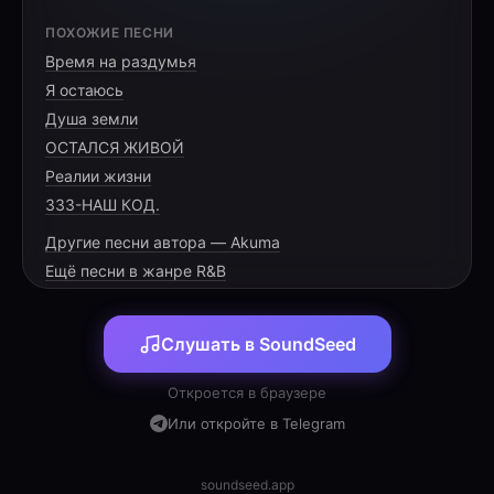
[VERSE 1]
ПОХОЖИЕ ПЕСНИ
Время на раздумья
Зашёл за хлебом — чек на тыщу,
Я остаюсь
В баке пусто, рубль не ищут.
Душа земли
Налоги съели всю зарплату,
ОСТАЛСЯ ЖИВОЙ
Реалии жизни
333-НАШ КОД.
Другие песни автора — Akuma
[PRE-CHORUS]
Ещё песни в жанре R&B
В новостях опять красиво врут,
Слушать в SoundSeed
А цены в космос всё растут.
Слуги народа — сплошной обман,
Откроется в браузере
Или откройте в Telegram
soundseed.app