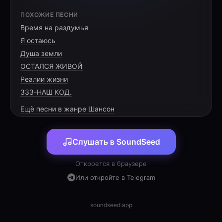
[VERSE 1]
ПОХОЖИЕ ПЕСНИ
Время на раздумья
Поиск в жизни был очень долгий,
Я остаюсь
Столько лет ожидания в пути.
Душа земли
Среди тысяч дорог и тревоги,
ОСТАЛСЯ ЖИВОЙ
Реалии жизни
333-НАШ КОД.
Ещё песни в жанре Шансон
[CHORUS]
Слушать в SoundSeed
Ах, кума, ты моя опора,
Для чего уезжать от меня?
Откроется в браузере
Станет пусто в квартире скоро,
Или откройте в Telegram
В сердце гаснет огонёк дня.
Ах, кума, ты моя опора,
soundseed.app
Для чего уезжать от меня?