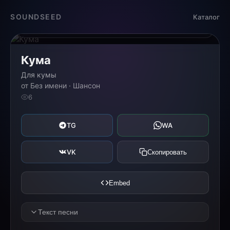
Загрузка...
SOUNDSEED
Каталог
0:00
0:00
Кума
Для кумы
от Без имени · Шансон
6
TG
WA
VK
Скопировать
Embed
Текст песни