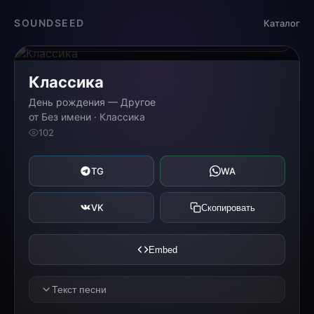
Загрузка...
SOUNDSEED
Каталог
0:00
0:00
Классика
День рождения — Другое
от Без имени · Классика
102
TG
WA
VK
Скопировать
Embed
Текст песни