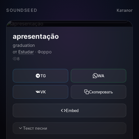
Загрузка...
SOUNDSEED
Каталог
0:00
0:00
apresentação
graduation
от
Estudar
· Форро
8
TG
WA
VK
Скопировать
Embed
Текст песни