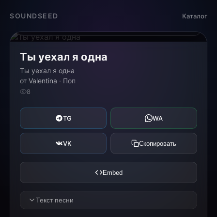
Загрузка...
SOUNDSEED
Каталог
0:00
0:00
Ты уехал я одна
Ты уехал я одна
от
Valentina
· Поп
8
TG
WA
VK
Скопировать
Embed
Текст песни