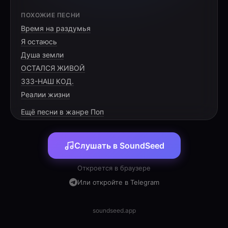
[VERSE 1]
ПОХОЖИЕ ПЕСНИ
Время на раздумья
Ночь за окном, свеча горит,
Я остаюсь
Она тихонько говорит.
Душа земли
Там, где туман и дым кружит,
ОСТАЛСЯ ЖИВОЙ
333-НАШ КОД.
Реалии жизни
Ещё песни в жанре Поп
[PRE-CHORUS]
Слушать в SoundSeed
Пусть не легко сейчас в бою,
Я слышу молитву твою.
Откроется в браузере
Она хранит меня в пути,
Или откройте в Telegram
soundseed.app