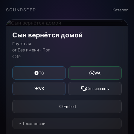
Загрузка...
SOUNDSEED
Каталог
0:00
0:00
Сын вернётся домой
Грустная
от Без имени · Поп
19
TG
WA
VK
Скопировать
Embed
Текст песни