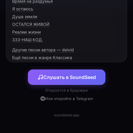
Время на раздумья
Я остаюсь
Verso 1
Душа земли
Quando ninguém me vê chorando,
ОСТАЛСЯ ЖИВОЙ
Tu enxergas cada lágrima cair.
Реалии жизни
Quando o mundo segue caminhando,
333-НАШ КОД.
Другие песни автора — deivid
Ещё песни в жанре Классика
Tenho carregado tantos pesos,
Família, trabalho e o coração.
Слушать в SoundSeed
Me perdi em tantos medos,
Откроется в браузере
Или откройте в Telegram
soundseed.app
Pré-Refrão
Achei que estava sozinho,
Mas nunca deixaste a minha mão.