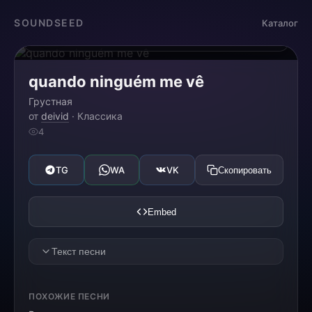
Загрузка...
SOUNDSEED
Каталог
0:00
0:00
quando ninguém me vê
Грустная
от
deivid
· Классика
4
TG
WA
VK
Скопировать
Embed
Текст песни
ПОХОЖИЕ ПЕСНИ