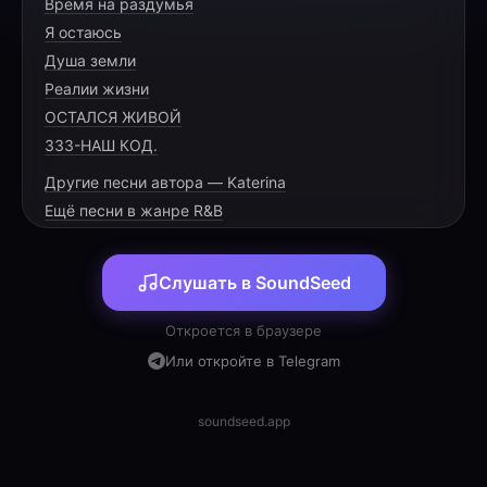
Время на раздумья
Вспомню день, когда свела судьба,
Я остаюсь
Путь один, и общая тропа.
Душа земли
Рядом в мыслях, рядом в деле ты,
Реалии жизни
ОСТАЛСЯ ЖИВОЙ
333-НАШ КОД.
Другие песни автора — Katerina
[PRE-CHORUS]
Ещё песни в жанре R&B
На связи ночью и ясным днём,
Слушать в SoundSeed
Всё перемелется, всё проживём.
В словах — и ум, и доброта,
Откроется в браузере
Или откройте в Telegram
soundseed.app
[CHORUS]