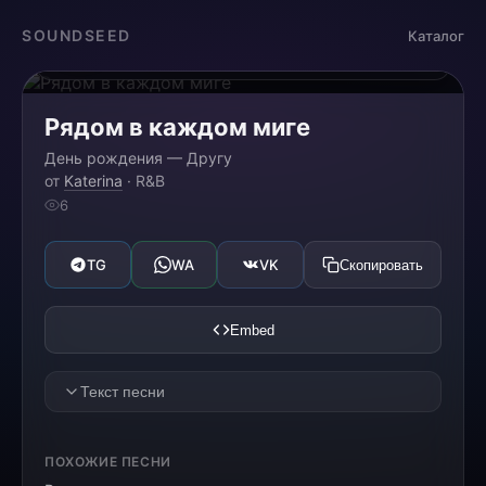
Загрузка...
SOUNDSEED
Каталог
0:00
0:00
Рядом в каждом миге
День рождения — Другу
от
Katerina
· R&B
6
TG
WA
VK
Скопировать
Embed
Текст песни
[VERSE 1]
ПОХОЖИЕ ПЕСНИ