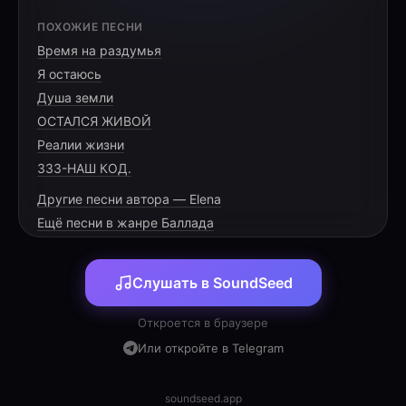
[VERSE 1]
ПОХОЖИЕ ПЕСНИ
Время на раздумья
Мы столько вёсен прожили с тобой,
Я остаюсь
Где мама Таня, папа Саша — наш покой.
Душа земли
Ты, Ксюша, младшая, но так сильна,
ОСТАЛСЯ ЖИВОЙ
Реалии жизни
333-НАШ КОД.
Другие песни автора — Elena
[PRE-CHORUS]
Ещё песни в жанре Баллада
Сквозь трудности и долгие года,
Слушать в SoundSeed
Ты верила в себя всегда,
Откроется в браузере
Или откройте в Telegram
[CHORUS]
soundseed.app