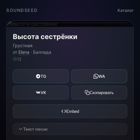
Загрузка...
SOUNDSEED
Каталог
0:00
0:00
Высота сестрёнки
Грустная
от
Elena
· Баллада
12
TG
WA
VK
Скопировать
Embed
Текст песни