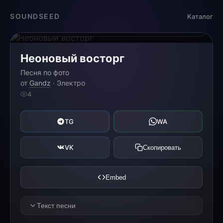
Загрузка...
SOUNDSEED
Каталог
0:00
0:00
Неоновый восторг
Песня по фото
от
Gandz
· Электро
4
TG
WA
VK
Скопировать
Embed
Текст песни