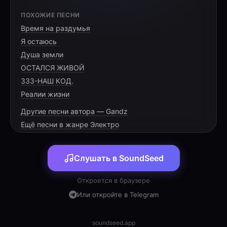
[HOOK]
ПОХОЖИЕ ПЕСНИ
Время на раздумья
Вспышки, неон, пульс.
Я остаюсь
Уходит вся грусть.
Душа земли
Вспышки, неон, пульс.
ОСТАЛСЯ ЖИВОЙ
333-НАШ КОД.
Реалии жизни
Другие песни автора — Gandz
[VERSE 1]
Ещё песни в жанре Электро
Город тонет в лучах,
Слушать в SoundSeed
Забываем про страх.
Здесь неон и экстаз,
Откроется в браузере
Или откройте в Telegram
soundseed.app