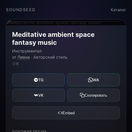
Загрузка...
SOUNDSEED
Каталог
0:00
0:00
Meditative ambient space
fantasy music
Инструментал
от
Лиана
· Авторский стиль
8
TG
WA
VK
Скопировать
Embed
ПОХОЖИЕ ПЕСНИ