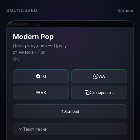
Загрузка...
SOUNDSEED
Каталог
0:00
0:00
Modern Pop
День рождения — Другу
от
Viktoria
· Поп
5
TG
WA
VK
Скопировать
Embed
Текст песни