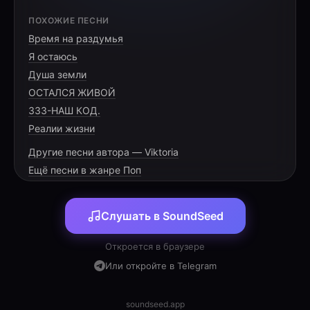
(Эй‑эй!)
ПОХОЖИЕ ПЕСНИ
Время на раздумья
Я остаюсь
Душа земли
(Куплет 1)
ОСТАЛСЯ ЖИВОЙ
Со второго класса — помнишь, как всё
333-НАШ КОД.
начиналось?
Реалии жизни
Мы ссорились, мирились — всё в памяти
Другие песни автора — Viktoria
осталось.
Ещё песни в жанре Поп
Прошли сквозь грозы и ветра, сквозь слёзы
и улыбки,
Держали друг друга крепко, не выпуская из
Слушать в SoundSeed
руки.
Откроется в браузере
Пусть кто‑то скажет: время стирает детали,
Или откройте в Telegram
soundseed.app