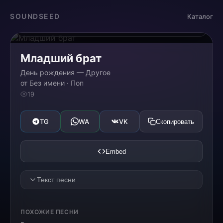
Загрузка...
SOUNDSEED
Каталог
0:00
0:00
Младший брат
День рождения — Другое
от Без имени · Поп
19
TG
WA
VK
Скопировать
Embed
Текст песни
[VERSE 1]
ПОХОЖИЕ ПЕСНИ