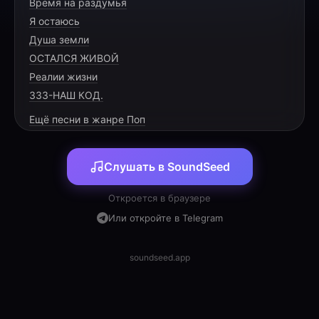
Время на раздумья
Мы в детстве часто так дрались,
Я остаюсь
Машинки, гараж из пластилина.
Душа земли
Но дни вперёд уже неслись,
ОСТАЛСЯ ЖИВОЙ
Реалии жизни
333-НАШ КОД.
Ещё песни в жанре Поп
[PRE-CHORUS]
Слушать в SoundSeed
Запах стружки и старый нож,
Твой талант во всём виден был.
Откроется в браузере
Ты сквозь годы мечту несёшь,
Или откройте в Telegram
soundseed.app
[CHORUS]