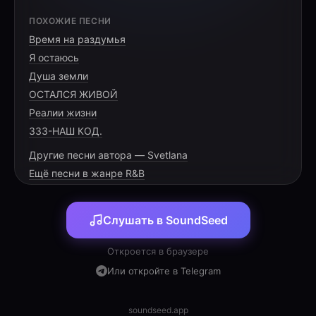
[VERSE 1]
ПОХОЖИЕ ПЕСНИ
Время на раздумья
Ты зажигаешь этот мир,
Я остаюсь
В твоих глазах сияет свет.
Душа земли
Дэрья, ты — ориентир,
ОСТАЛСЯ ЖИВОЙ
Реалии жизни
333-НАШ КОД.
Другие песни автора — Svetlana
[PRE-CHORUS]
Ещё песни в жанре R&B
Движенье, ритм и красота,
Слушать в SoundSeed
Твой ум — сиянье и мечта.
Лети вперёд, за горизонт,
Откроется в браузере
Или откройте в Telegram
soundseed.app