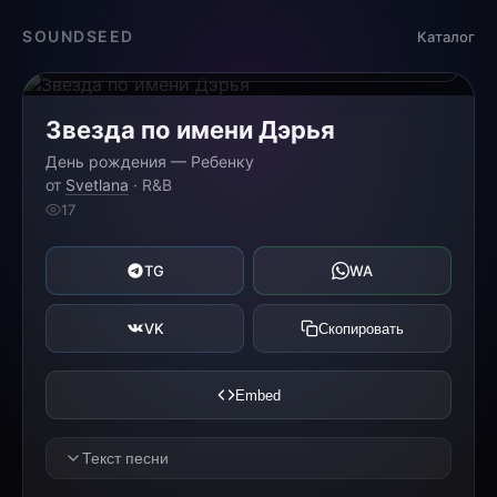
Загрузка...
SOUNDSEED
Каталог
0:00
0:00
Звезда по имени Дэрья
День рождения — Ребенку
от
Svetlana
· R&B
17
TG
WA
VK
Скопировать
Embed
Текст песни