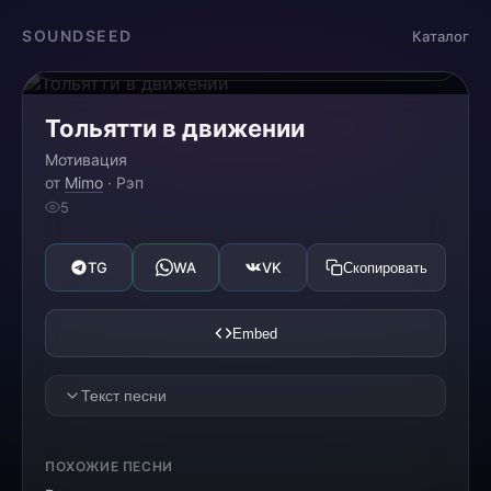
Загрузка...
SOUNDSEED
Каталог
0:00
0:00
Тольятти в движении
Мотивация
от
Mimo
· Рэп
5
TG
WA
VK
Скопировать
Embed
Текст песни
[HOOK]
ПОХОЖИЕ ПЕСНИ