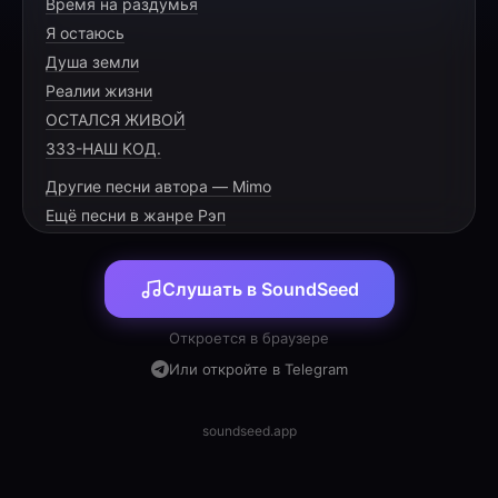
Время на раздумья
Эй, Славик, брат, Тольятти на связи,
Я остаюсь
Движенье вверх, не буксуем в грязи.
Душа земли
Илья и Лёха — наш верный актив,
Реалии жизни
ОСТАЛСЯ ЖИВОЙ
333-НАШ КОД.
Другие песни автора — Mimo
[VERSE 1]
Ещё песни в жанре Рэп
Дороги Тольятти — асфальт и мечты,
Слушать в SoundSeed
На каждом этапе сжигаем мосты.
Как там Илья? Передай наш салют,
Откроется в браузере
Знаю, что парни своих не сдают.
Или откройте в Telegram
Лёха на месте, за ним как стена,
Жизнь — это гонка, и цель нам ясна.
soundseed.app
Каждый барьер — это просто разбег,