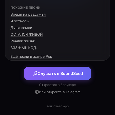
[VERSE 1]
ПОХОЖИЕ ПЕСНИ
Время на раздумья
Дорога вьётся, впереди ГРЭС,
Я остаюсь
Снова вахта, трудовой пресс.
Душа земли
Ришат, ты здесь — за всё в ответе,
ОСТАЛСЯ ЖИВОЙ
Реалии жизни
333-НАШ КОД.
Ещё песни в жанре Рок
[PRE-CHORUS]
Слушать в SoundSeed
Монтажный пояс, шум машин,
К вершинам планов мы спешим.
Откроется в браузере
Металл гудит под взглядом воли,
Или откройте в Telegram
soundseed.app