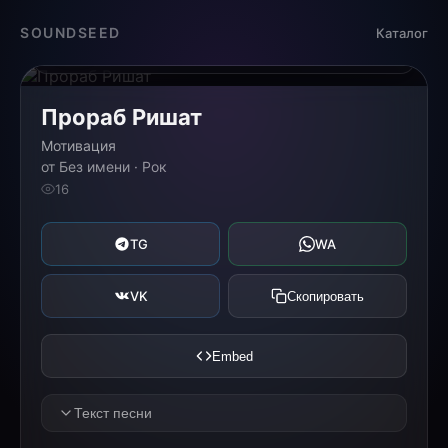
Загрузка...
SOUNDSEED
Каталог
0:00
0:00
Прораб Ришат
Мотивация
от Без имени · Рок
16
TG
WA
VK
Скопировать
Embed
Текст песни