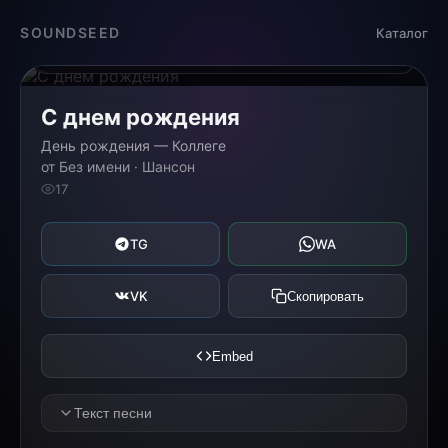
Загрузка...
SOUNDSEED
Каталог
0:00
0:00
С днем рождения
День рождения — Коллеге
от Без имени · Шансон
17
TG
WA
VK
Скопировать
Embed
Текст песни