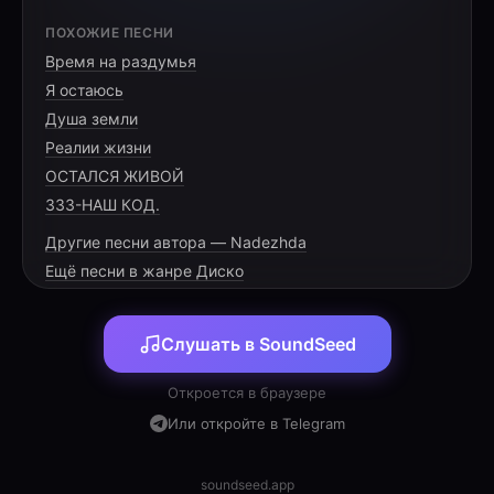
[VERSE 1]
ПОХОЖИЕ ПЕСНИ
Время на раздумья
Викуля, яркий юбилей,
Я остаюсь
Тебе сегодня тридцать лет.
Душа земли
Встречай гостей своих скорей,
Реалии жизни
ОСТАЛСЯ ЖИВОЙ
333-НАШ КОД.
Другие песни автора — Nadezhda
[PRE-CHORUS]
Ещё песни в жанре Диско
Наш вундеркинд, во всём успех,
Слушать в SoundSeed
Талантов всех не перечесть.
Твой острый ум и звонкий смех —
Откроется в браузере
Или откройте в Telegram
soundseed.app