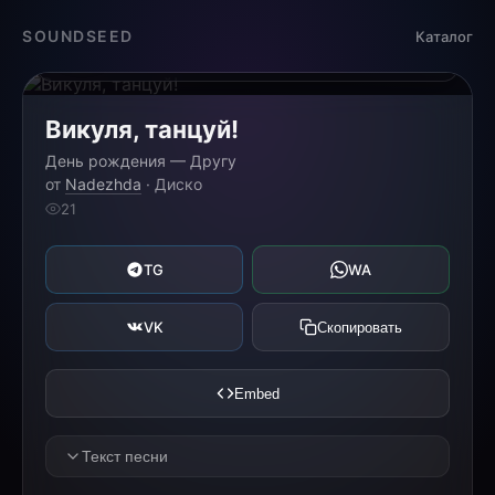
Загрузка...
SOUNDSEED
Каталог
0:00
0:00
Викуля, танцуй!
День рождения — Другу
от
Nadezhda
· Диско
21
TG
WA
VK
Скопировать
Embed
Текст песни