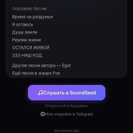
Куплет 1
ПОХОЖИЕ ПЕСНИ
В час, когда миры трещат,
Время на раздумья
Где Кошмар зовёт во тьму,
Я остаюсь
Юный воин сделал шаг
Душа земли
Реалии жизни
ОСТАЛСЯ ЖИВОЙ
333-НАШ КОД.
Без короны, без знамён,
Другие песни автора — Egor
Только страх и острый клин,
Ещё песни в жанре Рок
Он вошёл туда, где сон
Слушать в SoundSeed
Откроется в браузере
Пре-припев
Или откройте в Telegram
Пепел падал с небес,
Кровью стал рассвет,
soundseed.app
Но в глубинах теней