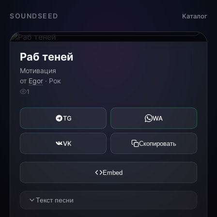
Загрузка...
SOUNDSEED
Каталог
0:00
0:00
Раб теней
Мотивация
от
Egor
· Рок
1
TG
WA
VK
Скопировать
Embed
Текст песни