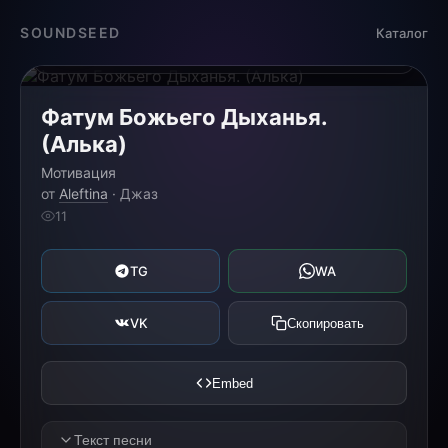
Загрузка...
SOUNDSEED
Каталог
0:00
0:00
Фатум Божьего Дыханья.
(Алька)
Мотивация
от
Aleftina
· Джаз
11
TG
WA
VK
Скопировать
Embed
Текст песни