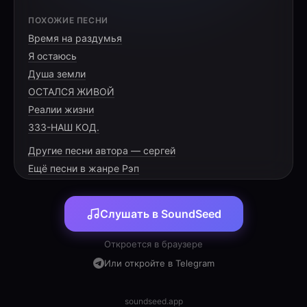
[HOOK]
ПОХОЖИЕ ПЕСНИ
Время на раздумья
Пусто в жевоте, в желудке пусто,
Я остаюсь
В животе совсем не густо.
Душа земли
День на нервах, день на беге,
ОСТАЛСЯ ЖИВОЙ
Реалии жизни
333-НАШ КОД.
Другие песни автора — сергей
[VERSE 1]
Ещё песни в жанре Рэп
Утро в горле комом, в холодильнике —
Слушать в SoundSeed
затишье,
Путь идёт сквозь город, выше или ниже.
Откроется в браузере
В планах завтраки, обеды, перекусы —
Или откройте в Telegram
мимо,
График крутит гайки, жизнь неумолима.
soundseed.app