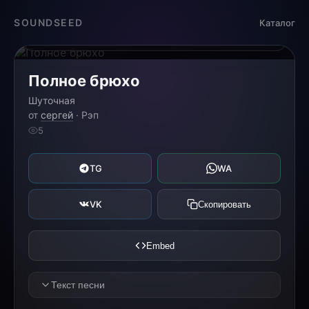
Загрузка...
SOUNDSEED
Каталог
0:00
0:00
Полное брюхо
Шуточная
от
сергей
· Рэп
5
TG
WA
VK
Скопировать
Embed
Текст песни