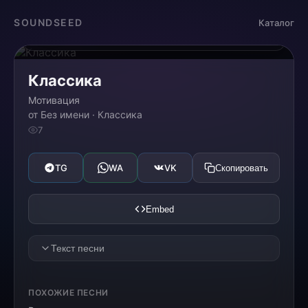
Загрузка...
SOUNDSEED
Каталог
0:00
0:00
Классика
Мотивация
от Без имени · Классика
7
TG
WA
VK
Скопировать
Embed
Текст песни
O sol nasce lá fora, no horizonte de um novo
ПОХОЖИЕ ПЕСНИ
dia