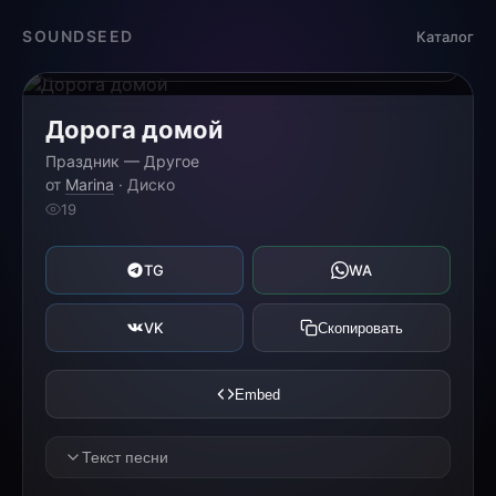
Загрузка...
SOUNDSEED
Каталог
0:00
0:00
Дорога домой
Праздник — Другое
от
Marina
· Диско
19
TG
WA
VK
Скопировать
Embed
Текст песни