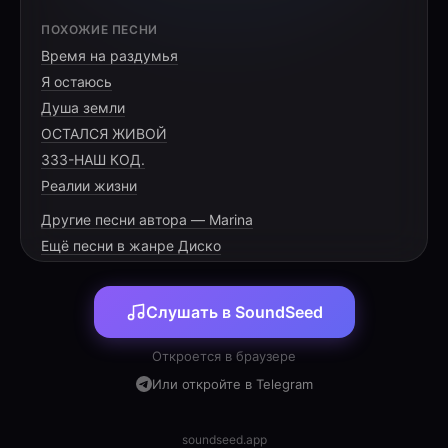
[VERSE 1]
ПОХОЖИЕ ПЕСНИ
Время на раздумья
В Макушино огни горят,
Я остаюсь
Тебя сегодня провожают.
Душа земли
Данила, ты — талант такой,
ОСТАЛСЯ ЖИВОЙ
333-НАШ КОД.
Реалии жизни
Другие песни автора — Marina
[PRE-CHORUS]
Ещё песни в жанре Диско
Алина будет очень ждать,
Слушать в SoundSeed
Считая дни в своём календаре.
Пора вершины покорять,
Откроется в браузере
Или откройте в Telegram
soundseed.app