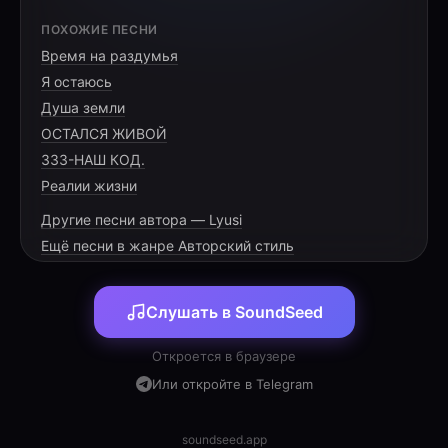
[HOOK]
ПОХОЖИЕ ПЕСНИ
Время на раздумья
Гром и гроза!
Я остаюсь
Гремят небеса!
Душа земли
Гром и гроза!
ОСТАЛСЯ ЖИВОЙ
333-НАШ КОД.
Реалии жизни
Другие песни автора — Lyusi
[VERSE 1]
Ещё песни в жанре Авторский стиль
Сталь рассекает горизонт,
Слушать в SoundSeed
Там за чертой — иной фронт.
Там облака белые, белые,
Откроется в браузере
Или откройте в Telegram
soundseed.app