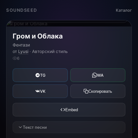
Загрузка...
SOUNDSEED
Каталог
0:00
0:00
Гром и Облака
Фентази
от
Lyusi
· Авторский стиль
6
TG
WA
VK
Скопировать
Embed
Текст песни